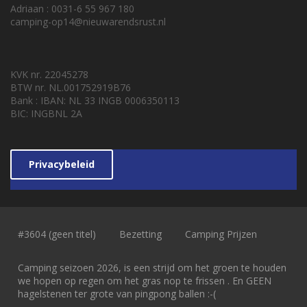
Adriaan : 0031-6 55 967 180
camping-op14@nieuwarendsrust.nl
KVK nr. 22045278
BTW nr. NL.001752919B76
Bank : IBAN: NL 33 INGB 0006350113
BIC: INGBNL 2A
Privacybeleid
#3604 (geen titel)
Bezetting
Camping Prijzen
Camping seizoen 2026, is een strijd om het groen te houden
we hopen op regen om het gras nop te frissen . En GEEN
hagelstenen ter grote van pingpong ballen :-(