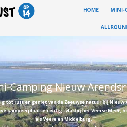
HOME
MINI-
ALLROUND
ni-Camping Nieuw Arendsr
ig tot rust en geniet van de Zeeuwse natuur bij Nieuw 
vé kampeerplaatsen en ligt vlakbij het Veerse Meer, h
als Veere en Middelburg.