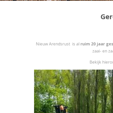
Ger
Nieuw Arendsrust is al
ruim 20 jaar
ges
zaai- en za
Bekijk hier