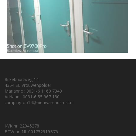
Rijkebuurtweg 14
4354 SE Vrouwenpolder
Marianne : 0031-6 1160 7340
Adriaan : 0031-6 55 967 180
camping-op14@nieuwarendsrust.nl
KVK nr. 22045278
BTW nr. NL.001752919B76