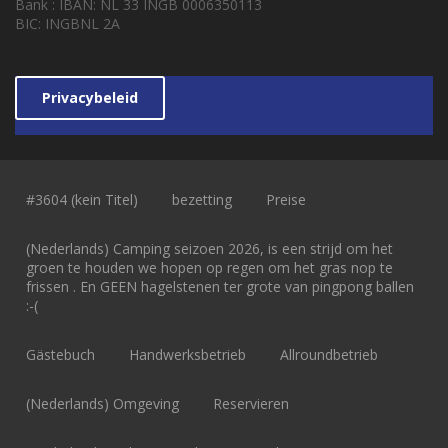
Bank : IBAN: NL 33 INGB 0006350113
BIC: INGBNL 2A
Privacybeleid
#3604 (kein Titel)
bezetting
Preise
(Nederlands) Camping seizoen 2026, is een strijd om het
groen te houden we hopen op regen om het gras nop te
frissen . En GEEN hagelstenen ter grote van pingpong ballen
:-(
Gästebuch
Handwerksbetrieb
Allroundbetrieb
(Nederlands) Omgeving
Reservieren