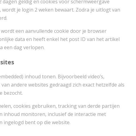
 2 dagen geldig en cookies voor schermweergave
rt, wordt je login 2 weken bewaart. Zodra je uitlogt van
erd.
rt wordt een aanvullende cookie door je browser
ijke data en heeft enkel het post ID van het artikel
na een dag verlopen.
sites
embedded) inhoud tonen. Bijvoorbeeld video’s,
 van andere websites gedraagd zich exact hetzelfde als
e bezocht.
len, cookies gebruiken, tracking van derde partijen
en inhoud monitoren, inclusief de interactie met
n ingelogd bent op die website.