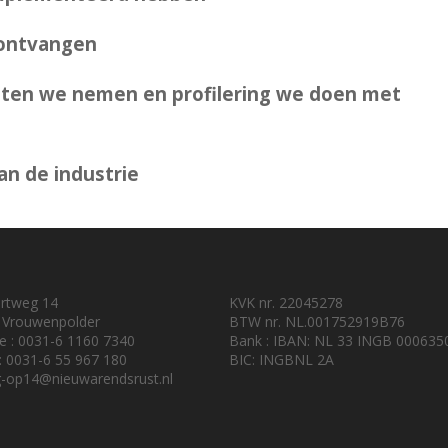
 ontvangen
iten we nemen en profilering we doen met
n de industrie
urtweg 14
KVK nr. 22045278
 Vrouwenpolder
BTW nr. NL.001752919B76
e : 0031-6 1160 7340
Bank : IBAN: NL 33 INGB 000635
 : 0031-6 55 967 180
BIC: INGBNL 2A
-op14@nieuwarendsrust.nl