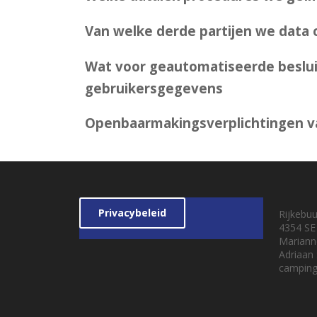
Van welke derde partijen we data
Wat voor geautomatiseerde beslu
gebruikersgegevens
Openbaarmakingsverplichtingen va
Privacybeleid
Rijkebu
4354 SE
Mariann
Adriaan
camping