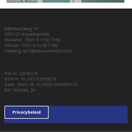
Rijkebuurtweg 14
4354 SE Vrouwenpolder
Marianne : 0031-6 1160 7340
Adriaan : 0031-6 55 967 180
camping-op14@nieuwarendsrust.nl
KVK nr. 22045278
BTW nr. NL.001752919B76
Bank : IBAN: NL 33 INGB 0006350113
BIC: INGBNL 2A
Privacybeleid