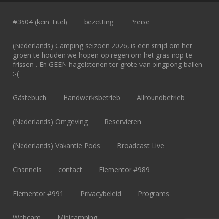
#3604 (kein Titel)
bezetting
Preise
(Nederlands) Camping seizoen 2026, is een strijd om het
groen te houden we hopen op regen om het gras nop te
frissen . En GEEN hagelstenen ter grote van pingpong ballen
:-(
Gästebuch
Handwerksbetrieb
Allroundbetrieb
(Nederlands) Omgeving
Reservieren
(Nederlands) Vakantie Pods
Broadcast Live
Channels
contact
Elementor #989
Elementor #991
Privacybeleid
Programs
Webcam
Minicamping