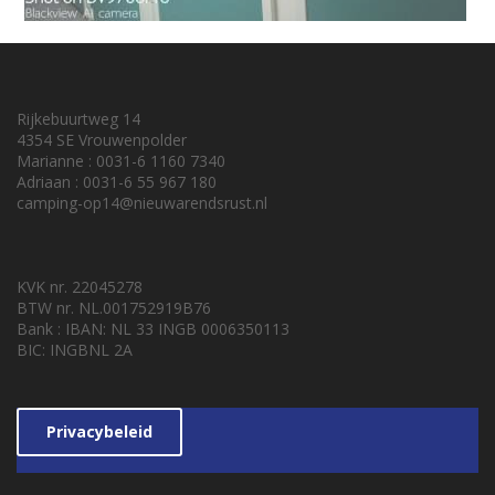
Rijkebuurtweg 14
4354 SE Vrouwenpolder
Marianne : 0031-6 1160 7340
Adriaan : 0031-6 55 967 180
camping-op14@nieuwarendsrust.nl
KVK nr. 22045278
BTW nr. NL.001752919B76
Bank : IBAN: NL 33 INGB 0006350113
BIC: INGBNL 2A
Privacybeleid