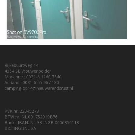
Rijkebuurtweg 14
4354 SE Vrouwenpolder
Marianne : 0031-6 1160 7340
Adriaan : 0031-6 55 967 180
camping-op14@nieuwarendsrust.nl
KVK nr. 22045278
BTW nr. NL.001752919B76
Bank : IBAN: NL 33 INGB 0006350113
BIC: INGBNL 2A