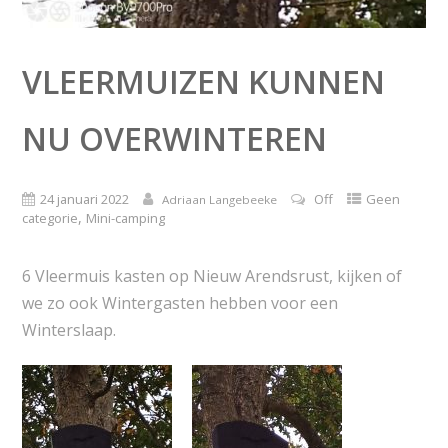
VLEERMUIZEN KUNNEN
NU OVERWINTEREN
24 januari 2022
Off
Geen
Adriaan Langebeeke
,
categorie
Mini-camping
6 Vleermuis kasten op Nieuw Arendsrust, kijken of
we zo ook Wintergasten hebben voor een
Winterslaap.