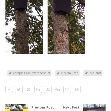
camping Nieuwarendsrust
Vleermuizen
Zeeland
Previous Post
Next Post