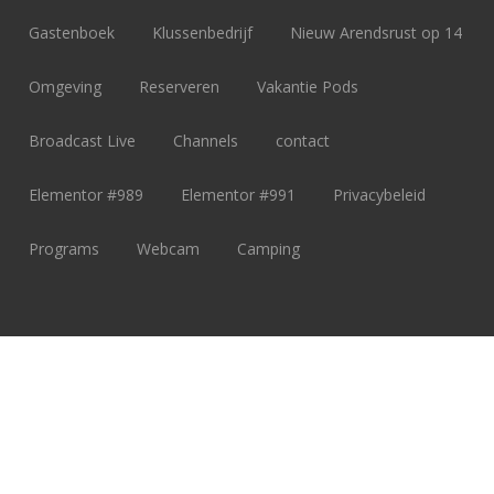
Gastenboek
Klussenbedrijf
Nieuw Arendsrust op 14
Omgeving
Reserveren
Vakantie Pods
Broadcast Live
Channels
contact
Elementor #989
Elementor #991
Privacybeleid
Programs
Webcam
Camping