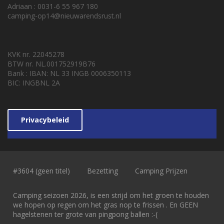
Adriaan : 0031-6 55 967 180
camping-op14@nieuwarendsrust.nl
KVK nr. 22045278
BTW nr. NL.001752919B76
Bank : IBAN: NL 33 INGB 0006350113
BIC: INGBNL 2A
Privacybeleid
#3604 (geen titel)
Bezetting
Camping Prijzen
Camping seizoen 2026, is een strijd om het groen te houden
we hopen op regen om het gras nop te frissen . En GEEN
hagelstenen ter grote van pingpong ballen :-(