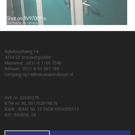
Rijkebuurtweg 14
4354 SE Vrouwenpolder
Marianne : 0031-6 1160 7340
Adriaan : 0031-6 55 967 180
camping-op14@nieuwarendsrust.nl
KVK nr. 22045278
BTW nr. NL.001752919B76
Bank : IBAN: NL 33 INGB 0006350113
BIC: INGBNL 2A