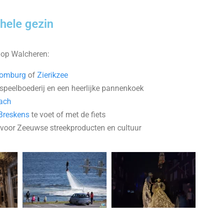
ehele gezin
er op Walcheren:
omburg
of
Zierikzee
speelboederij en een heerlijke pannenkoek
lach
Breskens
te voet of met de fiets
 voor Zeeuwse streekproducten en cultuur