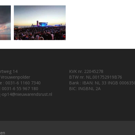
urtweg 14
KVK nr. 22045278
 Vrouwenpolder
BTW nr. NL.001752919B76
e : 0031-6 1160 7340
Bank : IBAN: NL 33 INGB 000635
 : 0031-6 55 967 180
BIC: INGBNL 2A
-op14@nieuwarendsrust.nl
zen