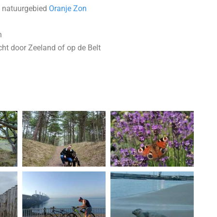
t natuurgebied
Oranje Zon
n
ht door Zeeland of op de Belt