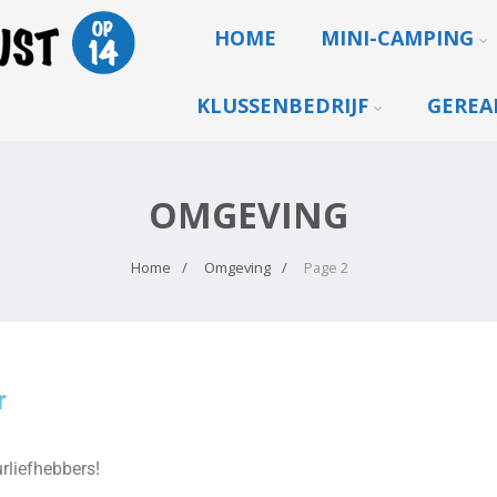
HOME
MINI-CAMPING
KLUSSENBEDRIJF
GEREA
OMGEVING
Home
Omgeving
Page 2
r
urliefhebbers!