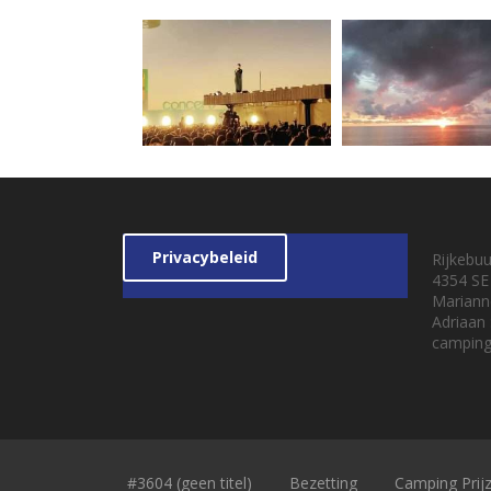
Privacybeleid
Rijkebu
4354 SE
Mariann
Adriaan
camping
#3604 (geen titel)
Bezetting
Camping Prij