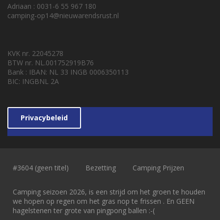
Adriaan : 0031-6 55 967 180
camping-op14@nieuwarendsrust.nl
KVK nr. 22045278
BTW nr. NL.001752919B76
Bank : IBAN: NL 33 INGB 0006350113
BIC: INGBNL 2A
Privacybeleid
#3604 (geen titel)
Bezetting
Camping Prijzen
Camping seizoen 2026, is een strijd om het groen te houden
we hopen op regen om het gras nop te frissen . En GEEN
hagelstenen ter grote van pingpong ballen :-(