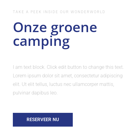
TAKE A PEEK INSIDE OUR WONDERWORLD
Onze groene
camping
I am text block. Click edit button to change this text.
Lorem ipsum dolor sit amet, consectetur adipiscing
elit. Ut elit tellus, luctus nec ullamcorper mattis,
pulvinar dapibus leo.
RESERVEER NU