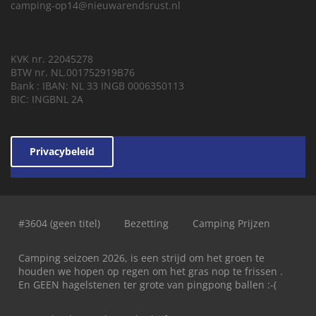
camping-op14@nieuwarendsrust.nl
KVK nr. 22045278
BTW nr. NL.001752919B76
Bank : IBAN: NL 33 INGB 0006350113
BIC: INGBNL 2A
Privacybeleid
#3604 (geen titel)
Bezetting
Camping Prijzen
Camping seizoen 2026, is een strijd om het groen te
houden we hopen op regen om het gras nop te frissen .
En GEEN hagelstenen ter grote van pingpong ballen :-(