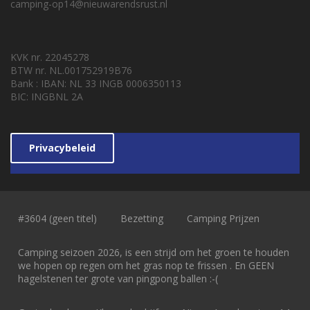
camping-op14@nieuwarendsrust.nl
KVK nr. 22045278
BTW nr. NL.001752919B76
Bank : IBAN: NL 33 INGB 0006350113
BIC: INGBNL 2A
Privacybeleid
#3604 (geen titel)
Bezetting
Camping Prijzen
Camping seizoen 2026, is een strijd om het groen te houden
we hopen op regen om het gras nop te frissen . En GEEN
hagelstenen ter grote van pingpong ballen :-(