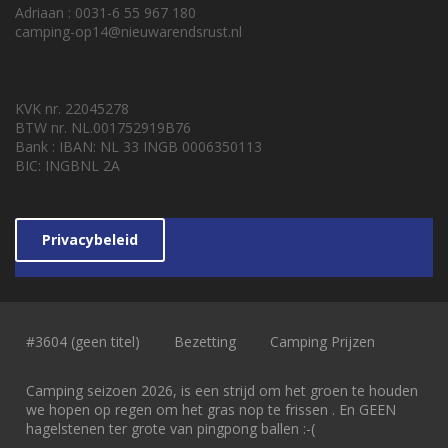
Adriaan : 0031-6 55 967 180
camping-op14@nieuwarendsrust.nl
KVK nr. 22045278
BTW nr. NL.001752919B76
Bank : IBAN: NL 33 INGB 0006350113
BIC: INGBNL 2A
Privacybeleid
#3604 (geen titel)
Bezetting
Camping Prijzen
Camping seizoen 2026, is een strijd om het groen te houden
we hopen op regen om het gras nop te frissen . En GEEN
hagelstenen ter grote van pingpong ballen :-(