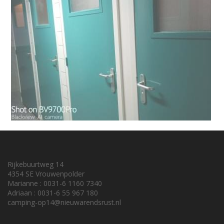
Rijkebuurtweg 14
4354 SE Vrouwenpolder
Marianne : 0031-6 1160 7340
Adriaan : 0031-6 55 967 180
camping-op14@nieuwarendsrust.nl