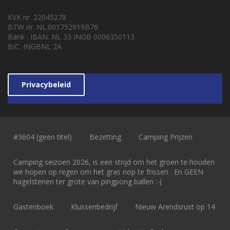
KVK nr. 22045278
BTW nr. NL.001752919B76
Bank : IBAN: NL 33 INGB 0006350113
BIC: INGBNL 2A
Privacybeleid
#3604 (geen titel)
Bezetting
Camping Prijzen
Camping seizoen 2026, is een strijd om het groen te houden
we hopen op regen om het gras nop te frissen . En GEEN
hagelstenen ter grote van pingpong ballen :-(
Gastenboek
Klussenbedrijf
Nieuw Arendsrust op 14