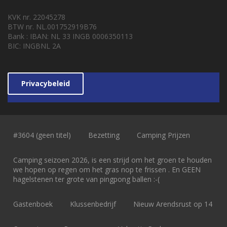
KVK nr. 22045278
BTW nr. NL.001752919B76
Bank : IBAN: NL 33 INGB 0006350113
BIC: INGBNL 2A
Privacybeleid
#3604 (geen titel)
Bezetting
Camping Prijzen
Camping seizoen 2026, is een strijd om het groen te houden
we hopen op regen om het gras nop te frissen . En GEEN
hagelstenen ter grote van pingpong ballen :-(
Gastenboek
Klussenbedrijf
Nieuw Arendsrust op 14