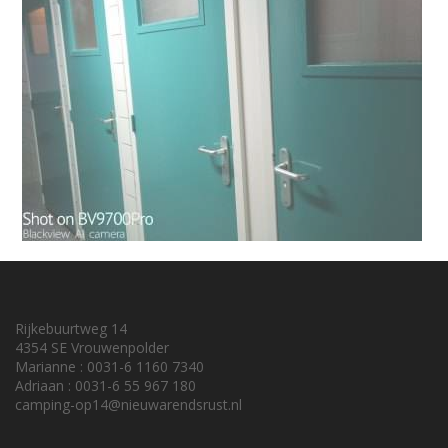
Rijkebuurtweg 14
4354 SE Vrouwenpolder
Marianne : 0031-6 1160 7340
Adriaan : 0031-6 55 967 180
camping-op14@nieuwarendsrust.nl