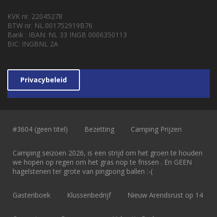
KVK nr. 22045278
BTW nr. NL.001752919B76
Bank : IBAN: NL 33 INGB 0006350113
BIC: INGBNL 2A
Privacybeleid
#3604 (geen titel)
Bezetting
Camping Prijzen
Camping seizoen 2026, is een strijd om het groen te houden
we hopen op regen om het gras nop te frissen . En GEEN
hagelstenen ter grote van pingpong ballen :-(
Gastenboek
Klussenbedrijf
Nieuw Arendsrust op 14