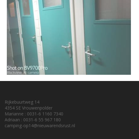
Rijkebuurtweg 14
4354 SE Vrouwenpolder
Marianne : 0031-6 1160 7340
Adriaan : 0031-6 55 967 180
camping-op14@nieuwarendsrust.nl