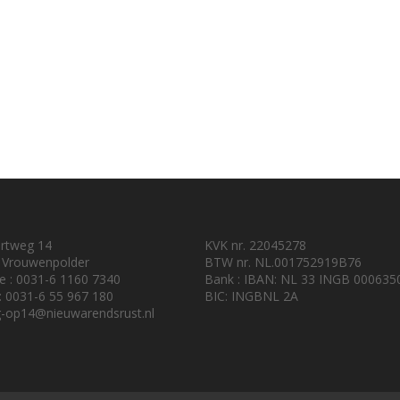
urtweg 14
KVK nr. 22045278
 Vrouwenpolder
BTW nr. NL.001752919B76
e : 0031-6 1160 7340
Bank : IBAN: NL 33 INGB 000635
 : 0031-6 55 967 180
BIC: INGBNL 2A
-op14@nieuwarendsrust.nl