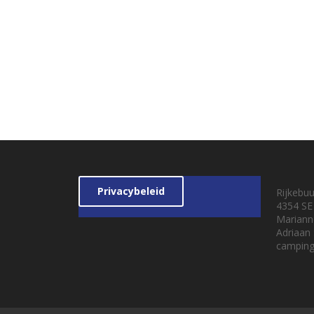
Privacybeleid
Rijkebu
4354 SE
Mariann
Adriaan
camping