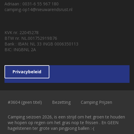
Adriaan : 0031-6 55 967 180
camping-op14@nieuwarendsrust.nl
KVK nr. 22045278
BTW nr. NL.001752919B76
Bank : IBAN: NL 33 INGB 0006350113
BIC: INGBNL 2A
Privacybeleid
#3604 (geen titel)
Bezetting
Camping Prijzen
Camping seizoen 2026, is een strijd om het groen te houden
we hopen op regen om het gras nop te frissen . En GEEN
hagelstenen ter grote van pingpong ballen :-(