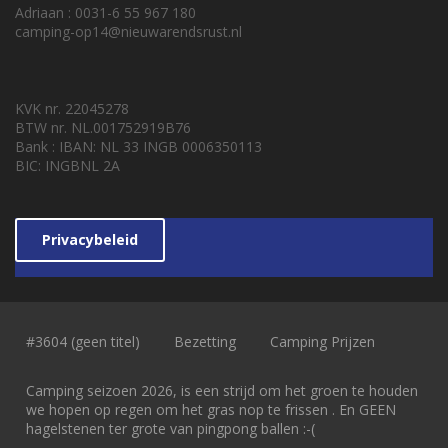
Adriaan : 0031-6 55 967 180
camping-op14@nieuwarendsrust.nl
KVK nr. 22045278
BTW nr. NL.001752919B76
Bank : IBAN: NL 33 INGB 0006350113
BIC: INGBNL 2A
Privacybeleid
#3604 (geen titel)
Bezetting
Camping Prijzen
Camping seizoen 2026, is een strijd om het groen te houden
we hopen op regen om het gras nop te frissen . En GEEN
hagelstenen ter grote van pingpong ballen :-(