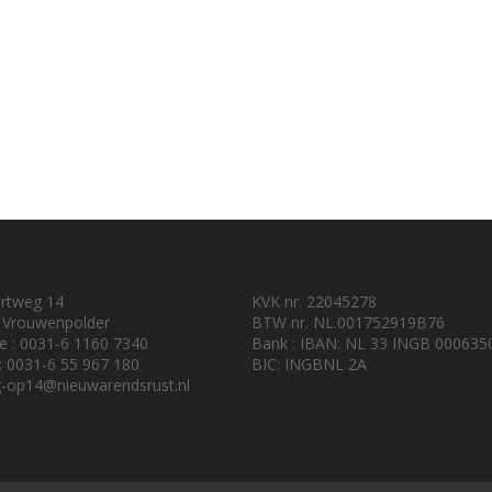
urtweg 14
KVK nr. 22045278
 Vrouwenpolder
BTW nr. NL.001752919B76
e : 0031-6 1160 7340
Bank : IBAN: NL 33 INGB 000635
 : 0031-6 55 967 180
BIC: INGBNL 2A
-op14@nieuwarendsrust.nl