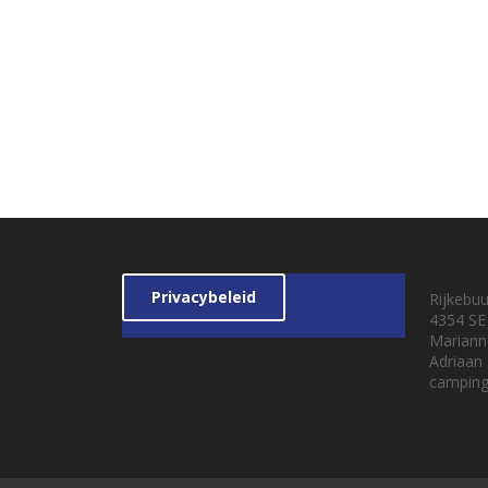
Privacybeleid
Rijkebu
4354 SE
Mariann
Adriaan
camping