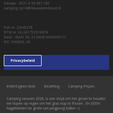
Adriaan : 0031-6 55 967 180
camping-op14@nieuwarendsrust.nl
KVK nr. 22045278
BTW nr. NL.001752919B76
Bank : IBAN: NL 33 INGB 0006350113
BIC: INGBNL 2A
Privacybeleid
#3604 (geen titel)
Bezetting
Camping Prijzen
Camping seizoen 2026, is een strijd om het groen te houden
we hopen op regen om het gras nop te frissen . En GEEN
hagelstenen ter grote van pingpong ballen :-(