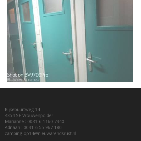
Rijkebuurtweg 14
4354 SE Vrouwenpolder
Marianne : 0031-6 1160 7340
Adriaan : 0031-6 55 967 180
camping-op14@nieuwarendsrust.nl