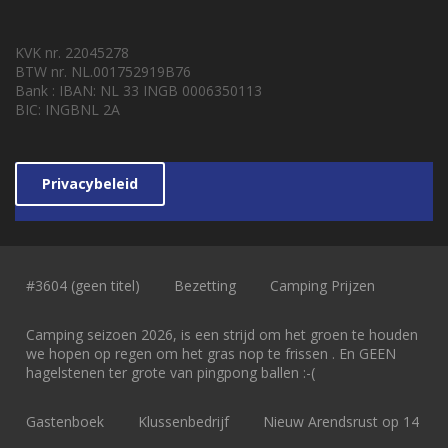
KVK nr. 22045278
BTW nr. NL.001752919B76
Bank : IBAN: NL 33 INGB 0006350113
BIC: INGBNL 2A
Privacybeleid
#3604 (geen titel)
Bezetting
Camping Prijzen
Camping seizoen 2026, is een strijd om het groen te houden
we hopen op regen om het gras nop te frissen . En GEEN
hagelstenen ter grote van pingpong ballen :-(
Gastenboek
Klussenbedrijf
Nieuw Arendsrust op 14