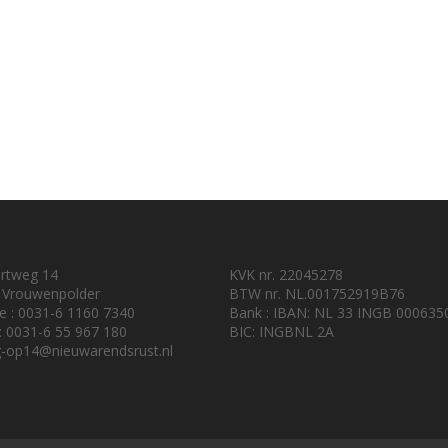
urtweg 14
KVK nr. 22045278
 Vrouwenpolder
BTW nr. NL.001752919B76
e : 0031-6 1160 7340
Bank : IBAN: NL 33 INGB 000635
 : 0031-6 55 967 180
BIC: INGBNL 2A
-op14@nieuwarendsrust.nl