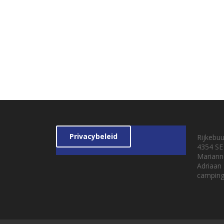
Privacybeleid
Rijkebu
4354 SE
Mariann
Adriaan
camping