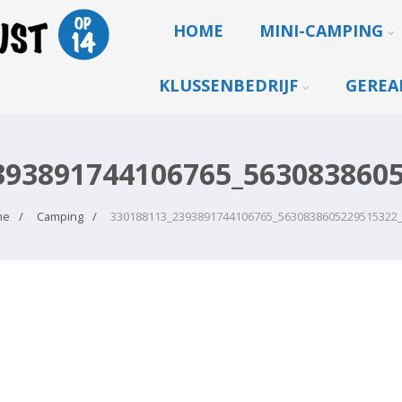
HOME
MINI-CAMPING
KLUSSENBEDRIJF
GEREA
393891744106765_563083860
me
Camping
330188113_2393891744106765_5630838605229515322