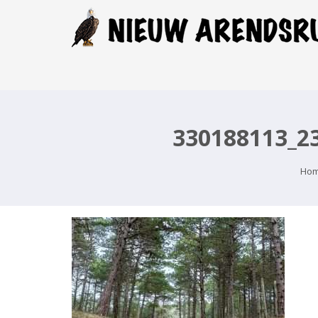
330188113_2
Ho