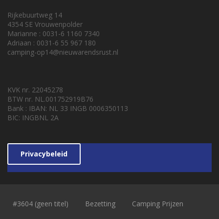
Rijkebuurtweg 14
4354 SE Vrouwenpolder
Marianne : 0031-6 1160 7340
Adriaan : 0031-6 55 967 180
camping-op14@nieuwarendsrust.nl
KVK nr. 22045278
BTW nr. NL.001752919B76
Bank : IBAN: NL 33 INGB 0006350113
BIC: INGBNL 2A
Privacybeleid
#3604 (geen titel)
Bezetting
Camping Prijzen