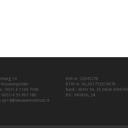
urtweg 14
KVK nr. 22045278
 Vrouwenpolder
BTW nr. NL.001752919B76
e : 0031-6 1160 7340
Bank : IBAN: NL 33 INGB 000635
 : 0031-6 55 967 180
BIC: INGBNL 2A
-op14@nieuwarendsrust.nl