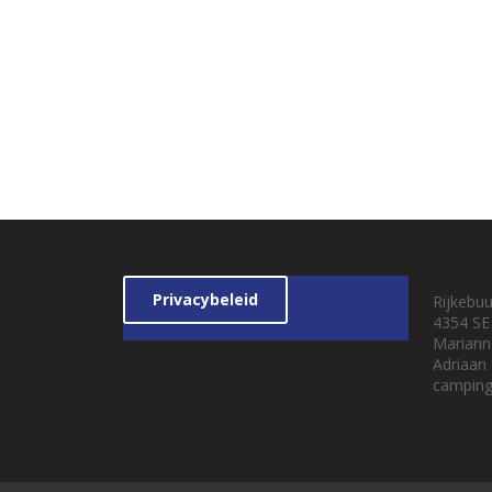
Privacybeleid
Rijkebu
4354 SE
Mariann
Adriaan
camping