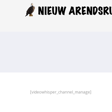
[videowhisper_channel_manage]