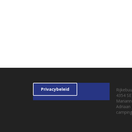
Privacybeleid
Rijkebu
4354 SE
Mariann
Adriaan
camping