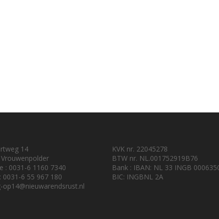
urtweg 14
KVK nr. 22045278
 Vrouwenpolder
BTW nr. NL.001752919B76
e : 0031-6 1160 7340
Bank : IBAN: NL 33 INGB 000635
 : 0031-6 55 967 180
BIC: INGBNL 2A
-op14@nieuwarendsrust.nl