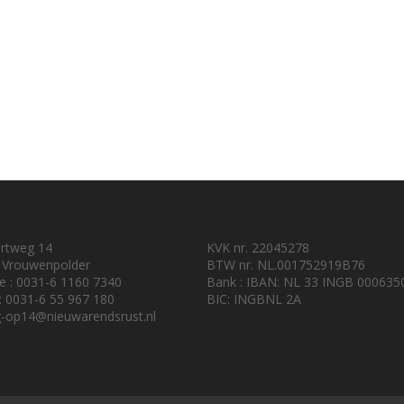
urtweg 14
KVK nr. 22045278
 Vrouwenpolder
BTW nr. NL.001752919B76
e : 0031-6 1160 7340
Bank : IBAN: NL 33 INGB 000635
 : 0031-6 55 967 180
BIC: INGBNL 2A
-op14@nieuwarendsrust.nl