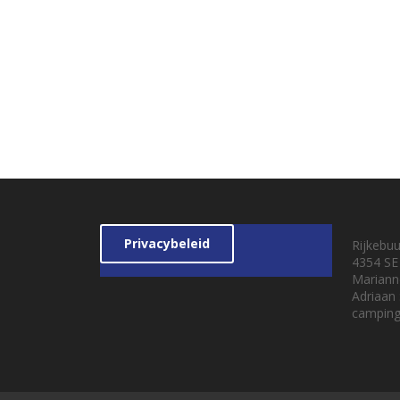
Privacybeleid
Rijkebu
4354 SE
Mariann
Adriaan
camping