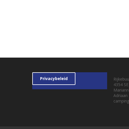
Privacybeleid
Rijkebu
4354 SE
Mariann
Adriaan
camping