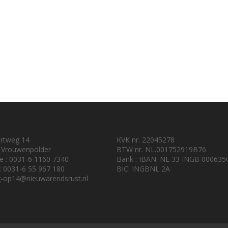
urtweg 14
KVK nr. 22045278
 Vrouwenpolder
BTW nr. NL.001752919B76
e : 0031-6 1160 7340
Bank : IBAN: NL 33 INGB 000635
 : 0031-6 55 967 180
BIC: INGBNL 2A
-op14@nieuwarendsrust.nl