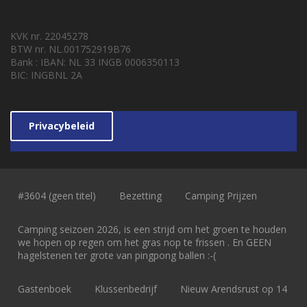
KVK nr. 22045278
BTW nr. NL.001752919B76
Bank : IBAN: NL 33 INGB 0006350113
BIC: INGBNL 2A
Privacybeleid
#3604 (geen titel)
Bezetting
Camping Prijzen
Camping seizoen 2026, is een strijd om het groen te houden
we hopen op regen om het gras nop te frissen . En GEEN
hagelstenen ter grote van pingpong ballen :-(
Gastenboek
Klussenbedrijf
Nieuw Arendsrust op 14