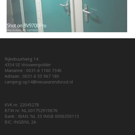
Rijkebuurtweg 14
4354 SE Vrouwenpolder
Marianne : 0031-6 1160 7340
Adriaan : 0031-6 55 967 180
camping-op14@nieuwarendsrust.nl
KVK nr. 22045278
BTW nr. NL.001752919B76
Bank : IBAN: NL 33 INGB 0006350113
BIC: INGBNL 2A