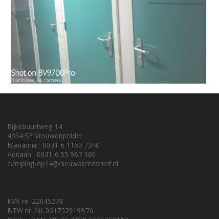
Rijkebuurtweg 14
4354 SE Vrouwenpolder
Marianne : 0031-6 1160 7340
Adriaan : 0031-6 55 967 180
camping-op14@nieuwarendsrust.nl
KVK nr. 22045278
BTW nr. NL.001752919B76