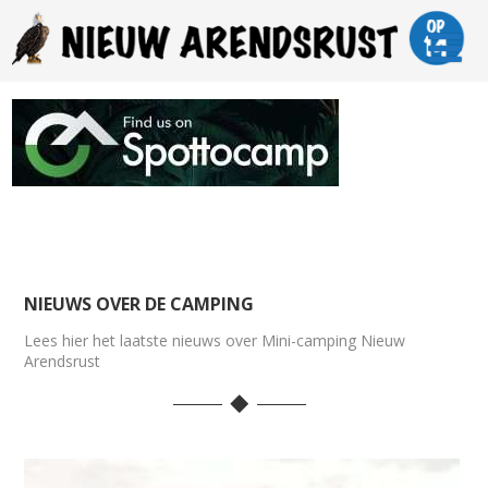
NIEUWS OVER DE CAMPING
Lees hier het laatste nieuws over Mini-camping Nieuw
Arendsrust