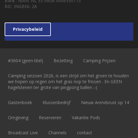
Bank : IBAN: NL 33 INGB 0006350113
BIC: INGBNL 2A
Privacybeleid
#3604 (geen titel)
Bezetting
Camping Prijzen
Camping seizoen 2026, is een strijd om het groen te houden
we hopen op regen om het gras nop te frissen . En GEEN
hagelstenen ter grote van pingpong ballen :-(
Gastenboek
Klussenbedrijf
Nieuw Arendsrust op 14
Omgeving
Reserveren
Vakantie Pods
Broadcast Live
Channels
contact