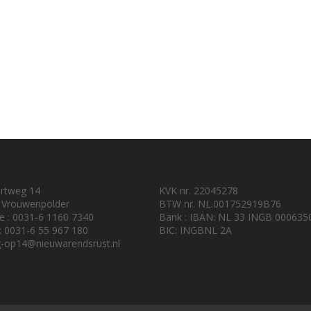
urtweg 14
KVK nr. 22045278
 Vrouwenpolder
BTW nr. NL.001752919B76
e : 0031-6 1160 7340
Bank : IBAN: NL 33 INGB 000635
 : 0031-6 55 967 180
BIC: INGBNL 2A
-op14@nieuwarendsrust.nl