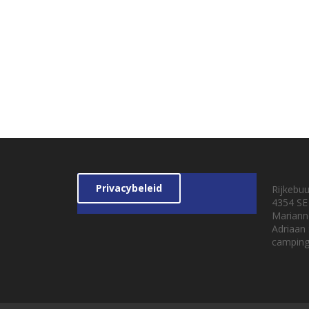
Privacybeleid
Rijkebu
4354 SE
Mariann
Adriaan
camping