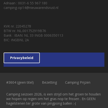
Adriaan : 0031-6 55 967 180
camping-op14@nieuwarendsrust.nl
KVK nr. 22045278
BTW nr. NL.001752919B76
Bank : IBAN: NL 33 INGB 0006350113
BIC: INGBNL 2A
Privacybeleid
#3604 (geen titel)
Bezetting
Camping Prijzen
Camping seizoen 2026, is een strijd om het groen te houden
we hopen op regen om het gras nop te frissen . En GEEN
hagelstenen ter grote van pingpong ballen :-(